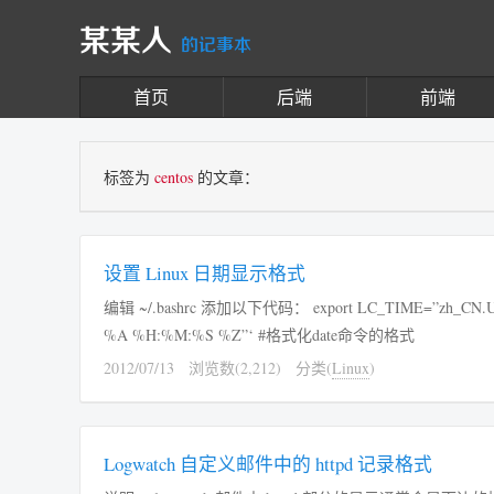
某某人
的记事本
首页
后端
前端
标签为
centos
的文章：
设置 Linux 日期显示格式
编辑 ~/.bashrc 添加以下代码： export LC_TIME=”zh_CN.
%A %H:%M:%S %Z”‘ #格式化date命令的格式
2012/07/13
浏览数(2,212)
分类(
Linux
)
Logwatch 自定义邮件中的 httpd 记录格式