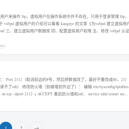
虚拟用户来操作 ftp，虚拟用户在操作系统中并不存在，只用于登录管理 ftp
pd 虚拟用户的介绍可以看看 kangzye 的文章《为vsftpd 建立虚拟
conf 三、建立虚拟用户数据库 四、配置虚拟用户权限 五、修改 vsftpd 认
ux
)
h_conf） 修改： Port 2112（取消前边的#号，然后把数值改了，最好不要改成80、21）
也登录不了ssh） 修改防火墙（别被墙到外边了）： 编辑 /etc/sysconfig/iptabl
 -m tcp –dport 2112 -j ACCEPT 重启防火墙和ssh： service sshd restart ser...
1
2
→