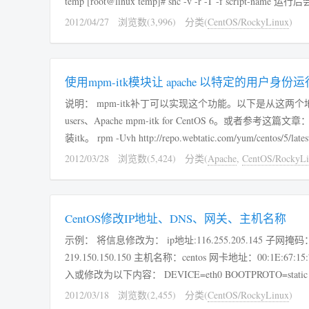
temp [root@li
2012/04/27
浏览数(3,996)
分类(
CentOS/RockyLinux
)
使用mpm-itk模块让 apache 以特定的用户身份运行虚
说明： mpm-itk补丁可以实现这个功能。以下是从这两个地方整理的操作方法：mp
users、Apache mpm-itk for CentOS 6。或者参考这篇文章：yum安装带mpm-
2012/03/28
浏览数(5,424)
分类(
Apache
,
CentOS/RockyLi
CentOS修改IP地址、DNS、网关、主机名称
示例： 将信息修改为： ip地址:116.255.205.145 子网掩码：255.255.255.224 默认网关：116.255.205.129 主DNS：202.102.224.68 辅DNS：
219.150.150.150 主机名称：centos 网卡地址：00:1E:67:15:76:C9 开机自动启用：是 第一批信息编辑：/etc/sysc
入或修改为以下内容： DEVICE=eth0 BOOTPROTO
2012/03/18
浏览数(2,455)
分类(
CentOS/RockyLinux
)