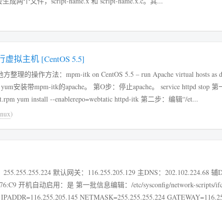
nux temp]# shc -v -r -T -f script-name 运行后会生成两个文件，script-name.x 和 script-name.x.c。其...
拟主机 [CentOS 5.5]
m-itk on CentOS 5.5 – run Apache virtual hosts as diff
itk的apache。 第O步：停止apache。 service httpd stop 第一步：安
装itk。 rpm -Uvh http://repo.webtatic.com/yum/centos/5/latest.rpm yum install --enablerepo=webtatic httpd-itk 第二步：编辑“/et...
nux
)
onfig/network-scripts/ifcfg-eth0 输
=static IPADDR=116.255.205.145 NETMASK=255.255.255.224 GATEWAY=116.25