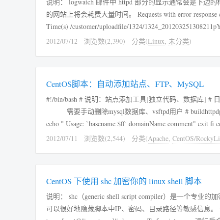
说明： logwatch 邮件中 httpd 部分的显示通
的网站上将会耗费大量时间。 Requests with error response codes 400 Bad Request /: 5 Time(s) /100117/small/2012051116812204yGwm.jpg: 1
2012/07/12
浏览数(2,390)
分类(
Linux
,
未分类
)
CentOS脚本：自动添加站点、FTP、MySQL
#!/bin/bash # 说明：站点添加工具[独立代码、数据库] # 日期：2012-
需要手动删除mysql数据库、vsftpd用户 # buildhttpdpwd buildmysqlpwd 用于根据域名计算密码 # 作者：/ # 显示帮助 if [ -z "$1" ]; then
echo " Us
2012/07/11
浏览数(2,544)
分类(
Apache
,
CentOS/RockyLi
CentOS 下使用 shc 加密你的 linux shell 脚本
说明： shc（generic shell script compile
可以很好地隐藏脚本中IP、密码、目录路径等敏感信息。 安装： [root@linux ~]# yum -y install shc --nogpgcheck 使用： [root@