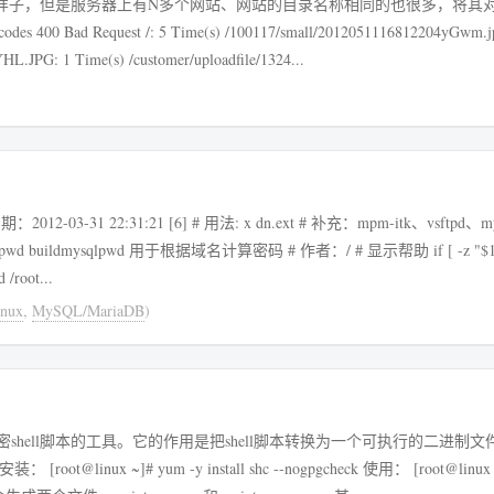
常会是下边的样子，但是服务器上有N多个网站、网站的目录名称相同的也很多，将
Time(s) /customer/uploadfile/1324/1324_201203251308211pYHL.JPG: 1 Time(s) /customer/uploadfile/1324...
03-31 22:31:21 [6] # 用法: x dn.ext # 补充：mpm-itk、vsftpd、my
age: `basename $0` domainName comment" exit fi cd /root...
nux
,
MySQL/MariaDB
)
r）是一个专业的加密shell脚本的工具。它的作用是把shell脚本转换为一个可执行的二进制
linux ~]# cd