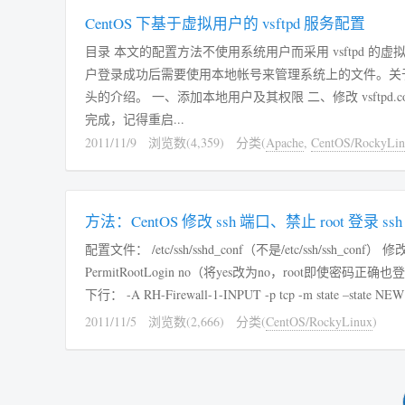
CentOS 下基于虚拟用户的 vsftpd 服务配置
目录 本文的配置方法不使用系统用户而采用 vsftpd 的
户登录成功后需要使用本地帐号来管理系统上的文件。关于 vsft
头的介绍。 一、添加本地用户及其权限 二、修改 vsftpd.
完成，记得重启...
2011/11/9
浏览数(4,359)
分类(
Apache
,
CentOS/RockyLin
方法：CentOS 修改 ssh 端口、禁止 root 登录 ssh
配置文件： /etc/ssh/sshd_conf（不是/etc/ssh/ss
PermitRootLogin no（将yes改为no，root即使密码正确
下行： -A RH-Firewall-1-INPUT -p tcp -m state –state NEW
2011/11/5
浏览数(2,666)
分类(
CentOS/RockyLinux
)