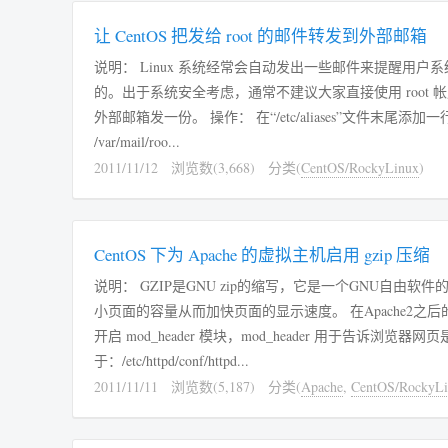
让 CentOS 把发给 root 的邮件转发到外部邮箱
说明： Linux 系统经常会自动发出一些邮件来提醒用户系统中
的。出于系统安全考虑，通常不建议大家直接使用 root 
外部邮箱发一份。 操作： 在“/etc/aliases”文件末尾添加一行（前两行是注释不算数，^
/var/mail/roo...
2011/11/12
浏览数(3,668)
分类(
CentOS/RockyLinux
)
CentOS 下为 Apache 的虚拟主机启用 gzip 压缩
说明： GZIP是GNU zip的缩写，它是一个GNU自由软件的
小页面的容量从而加快页面的显示速度。 在Apache2之后的版本，
开启 mod_header 模块，mod_header 用于告
于：/etc/httpd/conf/httpd...
2011/11/11
浏览数(5,187)
分类(
Apache
,
CentOS/RockyLi