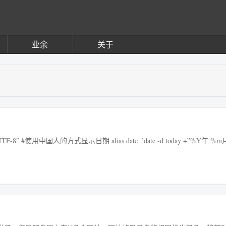
业余
关于
UTF-8″ #使用中国人的方式显示日期 alias date=’date -d today +”%Y年 %