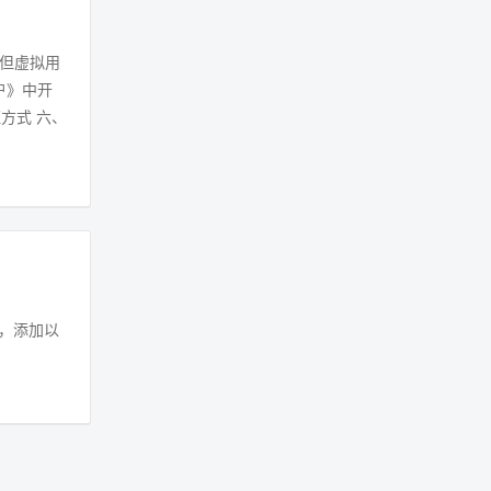
，但虚拟用
用户》中开
证方式 六、
es，添加以