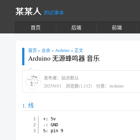
某某人
的记事本
首页
后端
前端
首页
»
业余
»
Arduino
» 正文
Arduino 无源蜂鸣器 音乐
发布者：站点默认
2025/03/1
浏览数(1,112)
分类：
Arduino
线
1
+: 5v
2
-: GND
3
S: pin 9