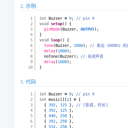
示例
1
int
Buzzer 
=
9
; 
// pin 9
2
void
setup
() {
3
pinMode
(Buzzer, 
OUTPUT
);
4
}
5
void
loop
() {
6
tone
(Buzzer, 
1000
); 
// 发出 1000hz 
7
delay
(
1000
);
8
noTone(Buzzer); 
// 关闭声音
9
delay
(
1000
);
10
}
代码
1
int
Buzzer 
=
9
; 
// pin 9
2
int
music[][
2
] 
=
{
3
{ 
392
, 
125
}, 
// [音调, 时长]
4
{ 
392
, 
125
},
5
{ 
440
, 
250
},
6
{ 
392
, 
250
},
7
{ 
532
, 
250
},