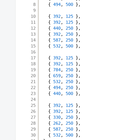
8
{ 
494
, 
500
},
9
10
{ 
392
, 
125
},
11
{ 
392
, 
125
},
12
{ 
440
, 
250
},
13
{ 
392
, 
250
},
14
{ 
587
, 
250
},
15
{ 
532
, 
500
},
16
17
{ 
392
, 
125
},
18
{ 
392
, 
125
},
19
{ 
784
, 
250
},
20
{ 
659
, 
250
},
21
{ 
532
, 
250
},
22
{ 
494
, 
250
},
23
{ 
440
, 
500
},
24
25
{ 
392
, 
125
},
26
{ 
392
, 
125
},
27
{ 
330
, 
250
},
28
{ 
262
, 
250
},
29
{ 
587
, 
250
},
30
{ 
532
, 
500
},