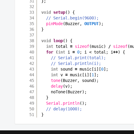
31
};
32
33
void
setup
() {
34
// Serial.begin(9600);
35
pinMode
(Buzzer, 
OUTPUT
);
36
}
37
38
void
loop
() {
39
int
total 
=
sizeof
(music) 
/
sizeof
(m
40
for
(
int
i 
=
0
; i < total; i
+
+
) {
41
// Serial.print(total);
42
// Serial.println(i);
43
int
sound 
=
music[i][
0
];
44
int
v 
=
music[i][
1
];
45
tone
(Buzzer, sound);
46
delay
(v);
47
noTone(Buzzer);
48
}
49
Serial.println
();
50
// delay(1000);
51
}