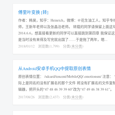
傅里叶变换 [转]
作者：韩昊，知乎：Heinrich，微博：@花生油工人，知
师，王新年老师以及张晶泊老师。 转载的同学请保留上面这
2014.6.6，想直接看更新的同学可以直接跳到第四章 我保证这篇文章和你以前看过的所有文章都不同，这是12年还在果壳的时候写的，但
是当时没有来得及写完就出国了……于是拖了两年，嗯...
2018/01/12
浏览数(1,799)
分类(
未分类
)
从Android安卓手机QQ中提取原创表情
原创表情位置： /sdcard/tencent/MobileQQ/.emotionsm/ 注意： “.emotionsm”是个隐藏目录 一个表情会有两个文件，一个是缩略图，表情实
际上是同名的没有扩展名的那个文件 将没有扩展名的文件复制出来并添加“.gif”后缀，打开时发现格式不正确，修改方法为： 用二进制编
2017/08/26
浏览数(2,437)
分类(
未分类
)