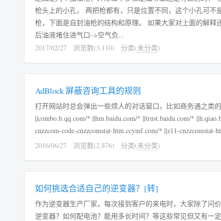
枪头上的小孔， 两把枪都有，只是位置不同，这个小孔可不
枪，下面是自封油枪的结构和原理。 如果大家对上面的解释还看不太明白的话，下面这个图可以帮你进一步了解加满跳枪的过程。 加满
后油液堵住进气口–>空气负...
2017/02/27
浏览数(3,110)
分类(
未分类
)
AdBlock 屏蔽咨询工具的规则
打开网站时总会弹出一些烦人的对话窗口，比如商务通之类的，以下代码可以屏蔽之。 ||goutong.baidu.c
||combo.b.qq.com/* ||hm.baidu.com/* ||trust.baidu.com/* ||h.qiao.b
cnzzcom-code-cnzzcomstat-htm.ccymf.com/* ||z11-cnzzcomstat-htm
2016/06/27
浏览数(2,876)
分类(
未分类
)
如何挑选合适自己的逆变器？[转]
作为逆变器生产厂家，每次接到客户的来电时，大家除了问
逆变器？如何配电池？能用多长时间？等这些常见但又有一