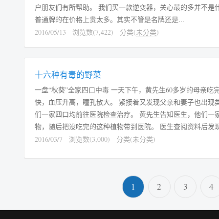
户朋友们有所帮助。 我们买一款逆变器，关心最的多并不是
普通牌的在价格上贵太多。其实不管是名牌还是...
2016/05/13
浏览数(7,422)
分类(
未分类
)
十六种有毒的野菜
一盘“秋葵”全家四口中毒 一天下午，黄先生60多岁的母亲吃完午饭后不久便心跳加
快，血压升高，瞳孔散大。 紧接着又发现父亲和妻子也出现
们一家四口均前往医院检查治疗。 黄先生告知医生，他们一
物，随后把没吃完的这种植物带到医院。 医生查阅资料后发
的曼陀罗，它与近年来市民喜爱食用的秋葵很相似，于是赶紧对症治
2016/03/7
浏览数(3,000)
分类(
未分类
)
黄先生的父亲外出时，在路边看到长势...
1
2
3
4