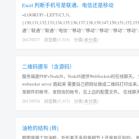
Excel 判断手机号是联通、电信还是移动
=LOOKUP(--LEFT(C3,3),
{130;131;132;133;134;135;136;137;138;139;147;150;151;152;15
通";"联通";"联通";"电信";"移动";"移动";"移动";"移动";"移动";
2017/07/7
浏览数(3,315)
分类(
未分类
)
二维码挪车（含源码）
服务端是PHP+NodeJS，NodeJS提供WebSockets的在线聊天。 安装 yum install nodejs npm install websocket forever ./websocket/r
websocket server 跑起来 需要自己把网址做成二维码打印出来。 源码下载 配置文件在 /data/conn.inc.php 需要设置数据库、车主手机号、
发邮件的帐号、发短信的帐号，见上边的配置文件。 在线聊天是个 nodejs
2017/07/4
浏览数(5,317)
分类(
未分类
)
油枪的结构 [转]
题图是两个加油枪，外形差不多但是细节上还是有区别的， 