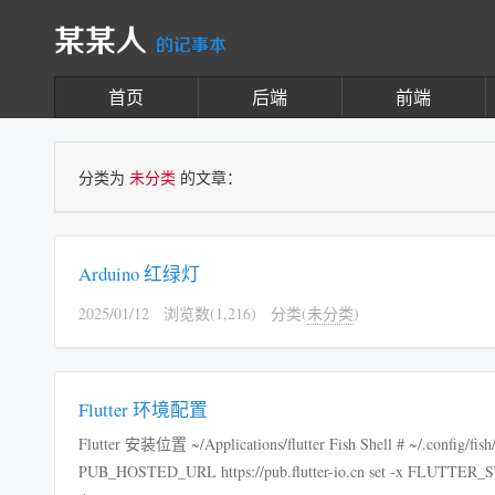
某某人
的记事本
首页
后端
前端
分类为
未分类
的文章：
Arduino 红绿灯
2025/01/12
浏览数(1,216)
分类(
未分类
)
Flutter 环境配置
Flutter 安装位置 ~/Applications/flutter Fish Shell # ~/.config/fish/config.fish set -gx PATH $PATH $HOME/.bin ~/Applications/flutter/bin set -x
PUB_HOSTED_URL https://pub.flutter-io.cn set -x FLUTTER_STORAGE_BASE_URL https://storage.flutter-io.cn 检测是否符合要求 flutter