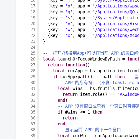
17
{key = 
'o'
, app = 
'/Applications/wps
18
{key = 
'q'
, app = 
'/Applications/QQ.
19
{key = 
's'
, app = 
'/System/Applicati
20
{key = 
'v'
, app = 
'/Applications/Vis
21
{key = 
'w'
, app = 
'/Applications/wec
22
{key = 
'x'
, app = 
'/Applications/Xco
23
}
24
25
--  打开/切换到App(可以在当前 APP 的窗口
26
local
launchOrFocusWindowByPath = 
func
27
return
function
()
28
local
curApp = hs.application.fron
29
if
curApp:path() == path 
then
-- 
30
-- APP 的所有窗口（不含 toast、scr
31
local
wins = hs.fnutils.filter(c
32
return
item:role() == 
"AXWindo
33
end
)
34
-- APP 没有窗口或只有一个窗口时直接
35
if
#wins <= 1 
then
36
return
37
end
38
-- 显示当前 APP 的下一个窗口
39
local
curWin = curApp:focusedWin