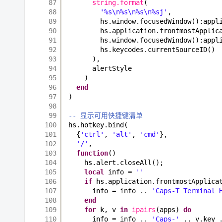
87
string.format
(
88
'%s\n%s\n%s\n%sj'
,
89
hs.window.focusedWindow():appl
90
hs.application.frontmostApplic
91
hs.window.focusedWindow():appl
92
hs.keycodes.currentSourceID()
93
),
94
alertStyle
95
)
96
end
97
)
98
99
-- 显示可用快捷键清单
100
hs.hotkey.bind(
101
{
'ctrl'
, 
'alt'
, 
'cmd'
},
102
'/'
,
103
function
()
104
hs.alert.closeAll();
105
local
info = 
''
106
if
hs.application.frontmostApplica
107
info = info .. 
'Caps-T Terminal 
108
end
109
for
k, v 
in
ipairs
(apps) 
do
110
info = info .. 
'Caps-'
.. v.key 