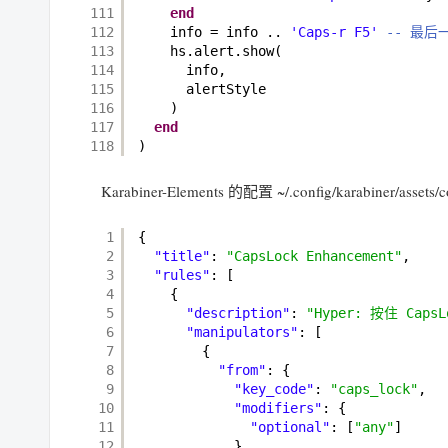
111
end
112
info = info .. 
'Caps-r F5'
-- 最后
113
hs.alert.show(
114
info,
115
alertStyle
116
)
117
end
118
)
Karabiner-Elements 的配置 ~/.config/karabiner/assets/c
1
{
2
"title"
: 
"CapsLock Enhancement"
,
3
"rules"
: [
4
{
5
"description"
: 
"Hyper: 按住 CapsL
6
"manipulators"
: [
7
{
8
"from"
: {
9
"key_code"
: 
"caps_lock"
,
10
"modifiers"
: {
11
"optional"
: [
"any"
]
12
}