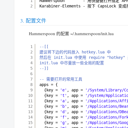
1
Hammerspoon        - 用快捷键打开指定 AP
2
Karabiner-Elements - 按下 CapsLock
配置文件
Hammerspoon 的配置 ~/.hammerspoon/init.lua
1
--[[
2
建议将下边的代码放入 hotkey.lua 中
3
然后在 init.lua 中使用 require "hotkey
4
init.lua 中尽量放一些全局的配置
5
--]]
6
7
-- 需要打开的常用工具
8
apps = {
9
{key = 
'e'
, app = 
'/System/Library/C
10
{key = 
't'
, app = 
'/System/Applicati
11
{key = 
'a'
, app = 
'/Applications/Aff
12
{key = 
'b'
, app = 
'/Applications/Bea
13
{key = 
'd'
, app = 
'/Applications/DBe
14
{key = 
'f'
, app = 
'/Applications/For
15
{key = 
'g'
, app = 
'/Applications/Goo
16
{key = 
'm'
, app = 
'/System/Applicati