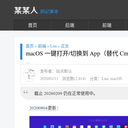
某某人
的记事本
首页
后端
前端
首页
»
前端
»
Lua
» 正文
macOS 一键打开/切换到 App（替代 Cmd
发布者：站点默认
2020/01/11
浏览数(2,814)
分类：
Lua
,
macOS
截止 20260209 仍在正常使用中。
20200804更新
：