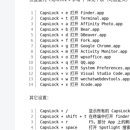
1
CapsLock + e 打开 Finder.app
2
CapsLock + t 打开 Terminal.app
3
CapsLock + a 打开 Affinity Photo.app
4
CapsLock + b 打开 Bear.app
5
CapsLock + d 打开 DBeaver.app
6
CapsLock + f 打开 Fork.app
7
CapsLock + g 打开 Google Chrome.app
8
CapsLock + m 打开 Activity Monitor.app
9
CapsLock + o 打开 wpsoffice.app
10
CapsLock + q 打开 QQ.app
11
CapsLock + s 打开 System Preferences.ap
12
CapsLock + v 打开 Visual Studio Code.ap
13
CapsLock + w 打开 wechatwebdevtools.app
14
CapsLock + x 打开 Xcode.app
其它设置：
1
CapsLock + /         显示所有的 CapsL
2
CapsLock + shift + t 在终端中打开
3
CapsLock + r         F5，部分 App 上
4
CapsLock + space     打开 Spotlight 