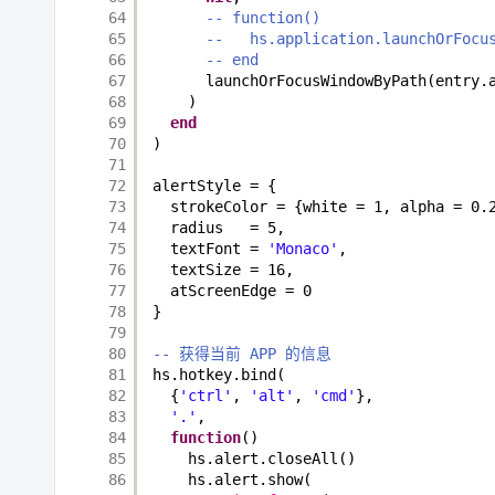
64
-- function()
65
--   hs.application.launchOrFocu
66
-- end
67
launchOrFocusWindowByPath(entry.
68
)
69
end
70
)
71
72
alertStyle = {
73
strokeColor = {white = 1, alpha = 0.
74
radius   = 5,
75
textFont = 
'Monaco'
,
76
textSize = 16,
77
atScreenEdge = 0
78
}
79
80
-- 获得当前 APP 的信息
81
hs.hotkey.bind(
82
{
'ctrl'
, 
'alt'
, 
'cmd'
},
83
'.'
,
84
function
()
85
hs.alert.closeAll()
86
hs.alert.show(