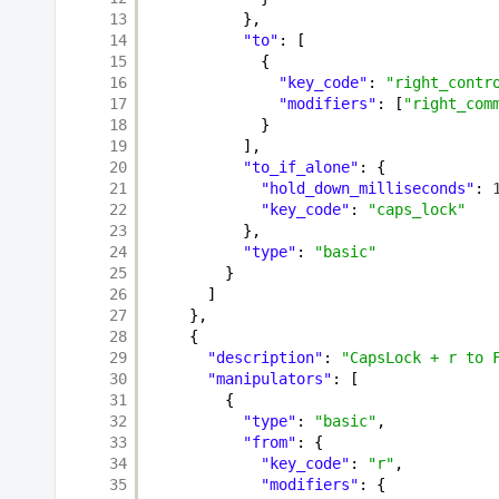
13
},
14
"to"
: [
15
{
16
"key_code"
: 
"right_contr
17
"modifiers"
: [
"right_com
18
}
19
],
20
"to_if_alone"
: {
21
"hold_down_milliseconds"
: 
22
"key_code"
: 
"caps_lock"
23
},
24
"type"
: 
"basic"
25
}
26
]
27
},
28
{
29
"description"
: 
"CapsLock + r to 
30
"manipulators"
: [
31
{
32
"type"
: 
"basic"
,
33
"from"
: {
34
"key_code"
: 
"r"
,
35
"modifiers"
: {