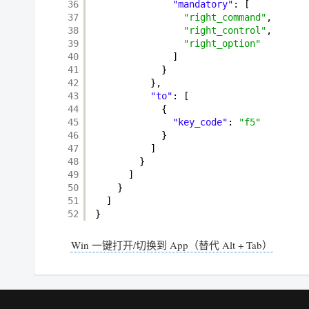
36
"mandatory"
: [
37
"right_command"
,
38
"right_control"
,
39
"right_option"
40
]
41
}
42
},
43
"to"
: [
44
{
45
"key_code"
: 
"f5"
46
}
47
]
48
}
49
]
50
}
51
]
52
}
Win 一键打开/切换到 App（替代 Alt + Tab）