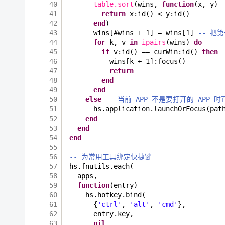
40
table.sort
(wins, 
function
(x, y)
41
return
x:id() < y:id()
42
end
)
43
wins[#wins + 1] = wins[1] 
-- 
44
for
k, v 
in
ipairs
(wins) 
do
45
if
v:id() == curWin:id() 
then
46
wins[k + 1]:focus()
47
return
48
end
49
end
50
else
-- 当前 APP 不是要打开的 APP 时
51
hs.application.launchOrFocus(pat
52
end
53
end
54
end
55
56
-- 为常用工具绑定快捷键
57
hs.fnutils.each(
58
apps,
59
function
(entry)
60
hs.hotkey.bind(
61
{
'ctrl'
, 
'alt'
, 
'cmd'
},
62
entry.key,
63
nil
,