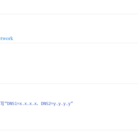
work
1=x.x.x.x、DNS2=y.y.y.y”