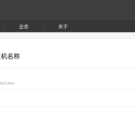
业余
关于
主机名称
kyLinux