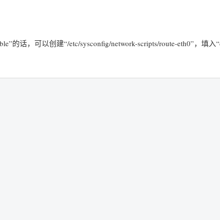
le”的话，可以创建“/etc/sysconfig/network-scripts/route-eth0”，填入“d