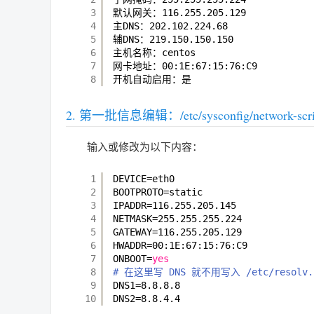
3
默认网关：116.255.205.129
4
主DNS：202.102.224.68
5
辅DNS：219.150.150.150
6
主机名称：centos
7
网卡地址：00:1E:67:15:76:C9
8
开机自动启用：是
第一批信息编辑：/etc/sysconfig/network-script
输入或修改为以下内容：
1
DEVICE=eth0
2
BOOTPROTO=static
3
IPADDR=116.255.205.145
4
NETMASK=255.255.255.224
5
GATEWAY=116.255.205.129
6
HWADDR=00:1E:67:15:76:C9
7
ONBOOT=
yes
8
# 在这里写 DNS 就不用写入 /etc/resolv.
9
DNS1=8.8.8.8
10
DNS2=8.8.4.4