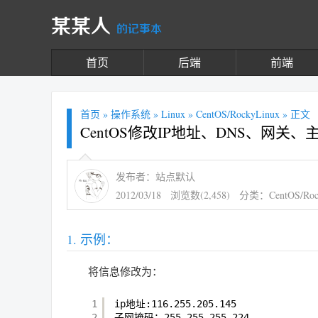
某某人
的记事本
首页
后端
前端
首页
»
操作系统
»
Linux
»
CentOS/RockyLinux
» 正文
CentOS修改IP地址、DNS、网关、
发布者：站点默认
2012/03/18
浏览数(2,458)
分类：
CentOS/Roc
示例：
将信息修改为：
1
ip地址:116.255.205.145
2
子网掩码：255.255.255.224