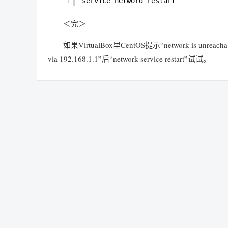
1
service netword restart
＜完＞
如果VirtualBox里CentOS提示“network is unreachab
via 192.168.1.1”后“network service restart”试试。