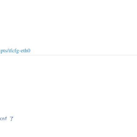
s/ifcfg-eth0
cnf 了