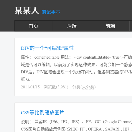
某某人
的记事本
首页
后端
前端
DIV的一个“可编辑”属性
属性： contenteditable 用法： <div contentEditable="true">可编辑</div> 这样就可以使div变成可编辑的状态，
域是否可以编辑。以前为了实现这种效果，可能会加一个静态的s
DIV后，DIV区域会出现一个光标在闪动，但各浏览器的DIV边框会有
框 G...
2011/01/15
浏览数(3,981)
分类(
未分类
)
CSS等比例缩放图片
说明： 兼容IE（IE6、IE7、IE8）、FF、GC（Google Ch
CSS图片自动缩放示例图(含IE6) FF , OPERA , SAFARI , IE7 , IE8 方法如下： 