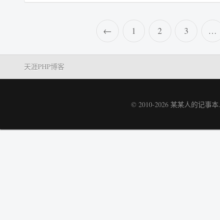
←
1
2
3
…
天涯PHP博客
© 2010-2026
某某人的记事本