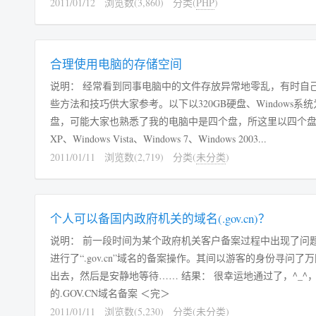
2011/01/12
浏览数(3,860)
分类(
PHP
)
合理使用电脑的存储空间
说明： 经常看到同事电脑中的文件存放异常地零乱，有时自
些方法和技巧供大家参考。以下以320GB硬盘、Windows系
盘，可能大家也熟悉了我的电脑中是四个盘，所这里以四个盘为
XP、Windows Vista、Windows 7、Windows 2003...
2011/01/11
浏览数(2,719)
分类(
未分类
)
个人可以备国内政府机关的域名(.gov.cn)？
说明： 前一段时间为某个政府机关客户备案过程中出现了问
进行了“.gov.cn”域名的备案操作。其间以游客的身份寻
出去，然后是安静地等待…… 结果： 很幸运地通过了，^_^，
的.GOV.CN域名备案 ＜完＞
2011/01/11
浏览数(5,230)
分类(
未分类
)