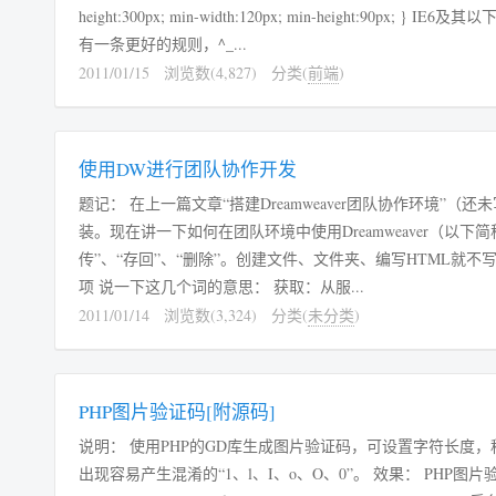
height:300px; min-width:120px; min-height:90px; } IE6及其以下版本的浏览器： 利用其支持的expression属性（先不要急着“复制”，下边还
有一条更好的规则，^_...
2011/01/15
浏览数(4,827)
分类(
前端
)
使用DW进行团队协作开发
题记： 在上一篇文章“搭建Dreamweaver团队协作环境”（还未写）中已经了解了WEB服务器、FTP服务器的架设以及Dreamweaver的安
装。现在讲一下如何在团队环境中使用Dreamweaver（以下
传”、“存回”、“删除”。创建文件、文件夹、编写HTML就
项 说一下这几个词的意思： 获取：从服...
2011/01/14
浏览数(3,324)
分类(
未分类
)
PHP图片验证码[附源码]
说明： 使用PHP的GD库生成图片验证码，可设置字符长度
出现容易产生混淆的“1、l、I、o、O、0”。 效果： PHP图片验证码演示图