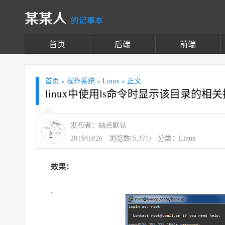
某某人
的记事本
首页
后端
前端
首页
»
操作系统
»
Linux
» 正文
linux中使用ls命令时显示该目录的相
发布者：站点默认
2015/03/26
浏览数(5,371)
分类：
Linux
效果：