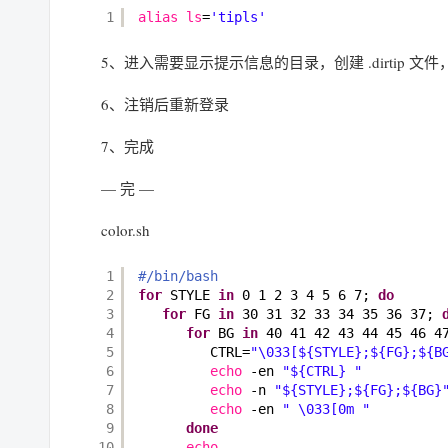
1
alias
ls
=
'tipls'
5、进入需要显示提示信息的目录，创建 .dirtip 
6、注销后重新登录
7、完成
— 完 —
color.sh
1
#/bin/bash
2
for
STYLE 
in
0 1 2 3 4 5 6 7; 
do
3
for
FG 
in
30 31 32 33 34 35 36 37; 
4
for
BG 
in
40 41 42 43 44 45 46 4
5
CTRL=
"\033[${STYLE};${FG};${B
6
echo
-en 
"${CTRL} "
7
echo
-n 
"${STYLE};${FG};${BG}
8
echo
-en 
" \033[0m "
9
done
10
echo