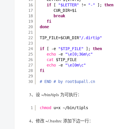
16
if
[ 
"$LETTER"
!= 
"-"
]; 
then
17
CUR_DIR=$i
18
break
19
fi
20
done
21
22
TIP_FILE=$CUR_DIR
"/.dirtip"
23
24
if
[ -e 
"$TIP_FILE"
]; 
then
25
echo
-e 
"\e[0;36m\c"
26
cat
$TIP_FILE
27
echo
-e 
"\e[0m\c"
28
fi
29
30
# END # by root$upall.cn
3、设 ~/bin/tipls 为可执行：
1
chmod
u+x ~
/bin/tipls
4、修改 ~/.bashrc 添加下边一行：