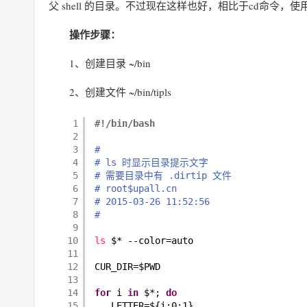
父 shell 的目录。不过现在这样也好，相比于cd命令，
操作步骤：
1、创建目录 ~/bin
2、创建文件 ~/bin/tipls
1
#!/bin/bash
2
3
#
4
# ls 时显示目录提示文字
5
# 需要目录中有 .dirtip 文件
6
# root$upall.cn
7
# 2015-03-26 11:52:56
8
#
9
10
ls
$* --color=auto
11
12
CUR_DIR=$PWD
13
14
for
i 
in
$*; 
do
15
LETTER=${i:0:1}