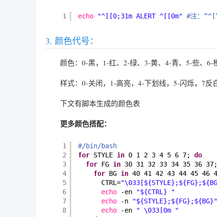
1
echo
"^[[0;31m ALERT ^[[0m"
#注：“^
颜色代号：
颜色：0-黑，1-红、2-绿、3-黄、4-青、5-些、
样式：0-关闭，1-高亮，4-下划线，5-闪烁，7反
下文有脚本生成的颜色表
更多颜色搭配：
1
#/bin/bash
2
for
STYLE 
in
0 1 2 3 4 5 6 7; 
do
3
for
FG 
in
30 31 32 33 34 35 36 37
4
for
BG 
in
40 41 42 43 44 45 46 
5
CTRL=
"\033[${STYLE};${FG};${B
6
echo
-en 
"${CTRL} "
7
echo
-n 
"${STYLE};${FG};${BG}
8
echo
-en 
" \033[0m "