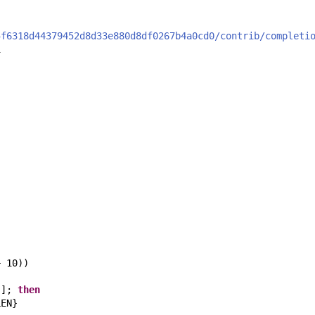
5f6318d44379452d8d33e880d8df0267b4a0cd0/contrib/completi
1
+ 10))
 ]; 
then
LEN}