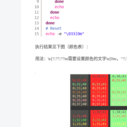
9
done
10
echo
11
done
12
echo
13
done
14
# Reset
15
echo
-e 
"\033[0m"
执行结果见下图（颜色表）：
用法：\e[?;??;??m需要设置颜色的文字\e[0m，“?;