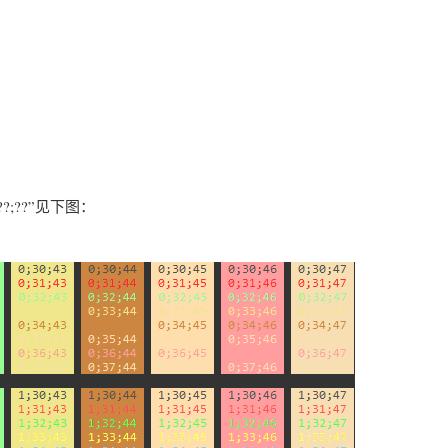
??;??”见下图：