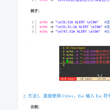
例子：
1
echo
-e 
"\e[0;31m ALERT \e[0m"
#
2
echo
-e 
"\e[0;31;1m ALERT \e[0m"
#
3
echo
-e 
"\e[47;31m ALERT \e[0m"
#
方法2、直接使用 Ctrl+v，Esc 输入 Es
示例：