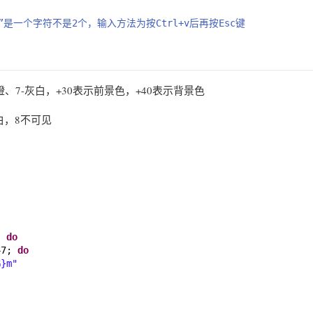
[”是一个字符不是2个，输入方法为按Ctrl+v后再按Esc键
6-橙、7-灰白，+30表示前景色，+40表示背景色
白，8不可见
; 
do
47; 
do
G}m"
"