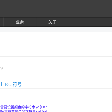
业余
关于
OS
出 Esc 符号
m需要设置颜色的字符串\e[0m"
号m需要置颜色的字符串\e[0m"