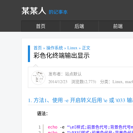
某某人
的记事本
首页
后端
前端
首页
»
操作系统
»
Linux
» 正文
彩色化终端输出显示
发布者：站点默认
2014/12/23
浏览数(2,773)
分类：
Linux
,
mac
方法1、使用 -e 开启转义后用 \e 或 \033 输
语法：
1
echo
-e 
"\e[样式;前景色代号;背景色代号
2
echo
-e 
"\033[样式;前景色代号;背景色代