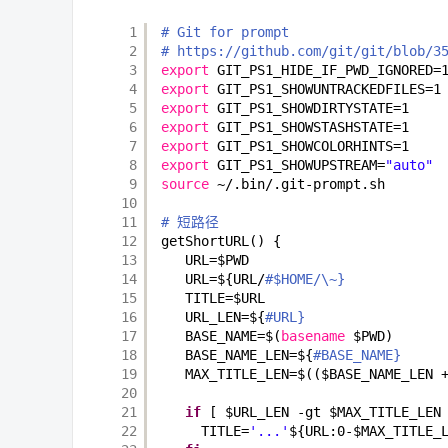
1
# Git for prompt
2
# https://github.com/git/git/blob/3
3
export
GIT_PS1_HIDE_IF_PWD_IGNORED=
4
export
GIT_PS1_SHOWUNTRACKEDFILES=1
5
export
GIT_PS1_SHOWDIRTYSTATE=1
6
export
GIT_PS1_SHOWSTASHSTATE=1
7
export
GIT_PS1_SHOWCOLORHINTS=1
8
export
GIT_PS1_SHOWUPSTREAM=
"auto"
9
source
~/.bin/.git-prompt.sh
10
11
# 短路径
12
getShortURL() {
13
URL=$PWD
14
URL=${URL/
#$HOME/\~}
15
TITLE=$URL
16
URL_LEN=${
#URL}
17
BASE_NAME=$(
basename
$PWD)
18
BASE_NAME_LEN=${
#BASE_NAME}
19
MAX_TITLE_LEN=$(($BASE_NAME_LEN 
20
21
if
[ $URL_LEN -gt $MAX_TITLE_LEN
22
TITLE=
'...'
${URL:0-$MAX_TITLE_