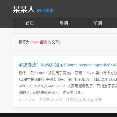
某某人
的记事本
首页
后端
前端
标签为
mysql错误
的文章：
解决办法：MySQL提示Column ‘content’ specified twi
翻译： 列“content”被使用了两次。 原因： mysql类中有
从DB中把表的字段列表出来，使用的SQL为： SELECT COLUMN_NAME AS col FROM `COLUMNS` WHERE TABLE_NAME = '$table'
AND COLUMN_NAME <> 'id' 大家可能看到了，只指定了表名，却没有指定数据库，也就是说如果再有一个相同的DB的话，字段就是双
份的了，问题也就在这里。昨天项目到...
2011/12/28
浏览数(29,893)
分类(
MySQL/MariaDB
)