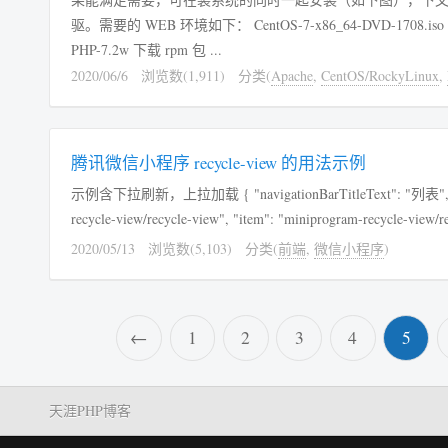
驱。需要的 WEB 环境如下： CentOS-7-x86_64-DVD-1708.iso Nginx-1.18.0-1.el7.ngx.x86_64 MySQL-community-server-8.0.20-1.el7.x86_64
PHP-7.2w 下载 rpm 包 ...
2020/06/6
浏览数(1,911)
分类(
Apache
,
CentOS/RockyLinux
,
腾讯微信小程序 recycle-view 的用法示例
示例含下拉刷新，上拉加载 { "navigationBarTitleText": "列表", "enablePullDownRefresh": true, "usingComponents": { "list": "miniprogram-
2020/05/13
浏览数(5,103)
分类(
前端
,
微信小程序
)
←
1
2
3
4
5
天涯PHP博客