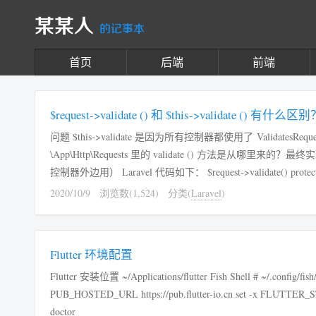
某某人
的记事本
首页
后端
前端
$request->validate () 和 $this->validate () 有什么区
问题 $this->validate 是因为所有控制器都使用了 ValidatesRequ
\App\Http\Requests 里的 validate () 方法是从哪里
2020/10/9
浏览数(1,524)
分类(
Laravel
)
Flutter 环境配置
Flutter 安装位置 ~/Applications/flutter Fish Shell # ~/.config/fish/config.fish set -gx PATH $PATH $HOME/.bin ~/Applications/flutter/bin set -x
PUB_HOSTED_URL https://pub.flutter-io.cn set -x FLUTTER_STORAGE_BASE_URL https://storage.flutter-io.cn 检测是否符合要求 flutter
doctor