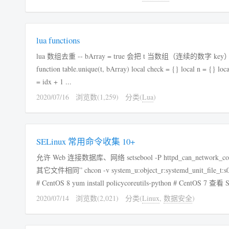
lua functions
lua 数组去重 -- bArray = true 会把 t 当数组（连续的数字 key） -- 默认是当作“对象（key可以不是数字）” -- 或理解为是否保留原来的 key
function table.unique(t, bArray) local check = {} local n = {} local idx = 1 for k, v in pairs(t) do if not check[v] then if bArray then n[idx] = v idx
= idx + 1 ...
2020/07/16
浏览数(1,259)
分类(
Lua
)
SELinux 常用命令收集 10+
允许 Web 连接数据库、网络 setsebool -P httpd_can_network_connect_db on setsebool -P httpd_can_network_connect on 把文件的权限改为“与
其它文件相同” chcon -v system_u:object_r:systemd_unit_file_t:s0 xxx.service 安装 semanage 等管理工具 dnf install policycoreutils-python-utils.
2020/07/14
浏览数(2,021)
分类(
Linux
,
数据安全
)