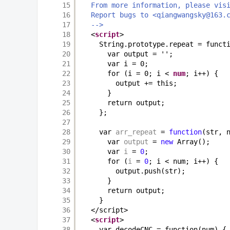
15
From more information, please vis
16
Report bugs to <qiangwangsky@163.
17
-->
18
<
script
>
19
String.prototype.repeat = funct
20
var output = '';
21
var i = 0;
22
for (i = 0; i < 
num
; i++) {
23
output += this;
24
}
25
return output;
26
};
27
28
var 
arr_repeat
= 
function
(str, 
29
var 
output
= 
new
Array();
30
var 
i
= 
0
;
31
for (
i
= 
0
; i < num; i++) {
32
output.push(str);
33
}
34
return output;
35
}
36
</script>
37
<
script
>
38
var decodeCNC = function(num) {