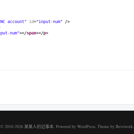
CNC account"
id
=
"input-num"
/>
>
tput-num"
></
span
></
p
>
© 2010-2026
某某人的记事本
. Powered by
WordPress
. Theme by
Bevework
.