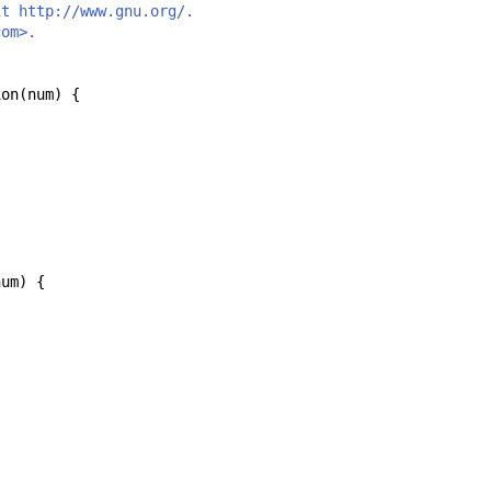
it http://www.gnu.org/.
com>.
ion(num) {
num) {