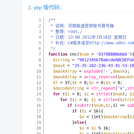
php 版代码：
1
/**
2
* 说明：河南联通宽带账号算号器
3
* 整理：root,/
4
* 日期：13:00 2012年3月18日 星期日
5
* 补充：C#版本请至http://www.udnz.com/
6
*/
7
function
cnc(
$num
= 
'037988886666'
)
8
$string
= 
"9012345678abcdeABCDEFG
9
$mask
= 
"25-35-182-236-43-41-53-1
10
$maskArray
= 
explode
(
'-'
,
$mask
);
11
$maskArray
= 
array_reverse
(
$maskA
12
$l
= 37;
$k
= 0;
$u
= 0;
$x
= 0;
13
$decodeString
= 
str_repeat
(
'x'
,
st
14
for
(
$i
= 0; 
$i
< 
strlen
(
$num
); 
$
15
for
(
$j
= 0; 
$j
< 
strlen
(
$stri
16
if
(
substr
(
$num
,
$i
,1) == 
su
17
if
(
$i
< 16){
18
$u
= (int)
$maskArray
[
$
19
}
else
{
20
$x
= 
$i
% 16;
21
$u
= (int)
$maskArray
[
$