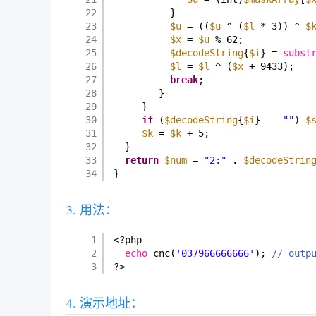
22
}
23
$u
= ((
$u
^ (
$l
* 3)) ^ 
$
24
$x
= 
$u
% 62;
25
$decodeString
{
$i
} = 
subst
26
$l
= 
$l
^ (
$x
+ 9433);
27
break
;
28
}
29
}
30
if
(
$decodeString
{
$i
} == 
""
) 
$
31
$k
= 
$k
+ 5;
32
}
33
return
$num
= 
"2:"
. 
$decodeStrin
34
}
用法：
1
<?php
2
echo
cnc(
'037966666666'
); 
// outp
3
?>
演示地址：