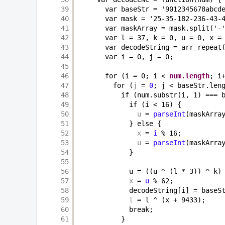
39
var baseStr = '9012345678abcd
40
var mask = '25-35-182-236-43-
41
var maskArray = mask.split('-
42
var l = 37, k = 0, u = 0, x =
43
var decodeString = arr_repeat
44
var i = 0, j = 0;
45
46
for (i = 0; i < 
num.length
; i
47
for (
j
= 
0
; j < baseStr.len
48
if (num.substr(i, 1) === 
49
if (i < 16) {
50
u
= 
parseInt
(maskArra
51
} else {
52
x
= 
i
% 16;
53
u
= 
parseInt
(maskArra
54
}
55
56
u = ((u ^ (l * 3)) ^ k)
57
x
= 
u
% 62;
58
decodeString[i] = baseS
59
l
= l ^ (x + 9433);
60
break;
61
}