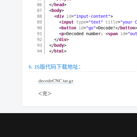
86
</
head
>
87
<
body
>
88
<
div
id
=
"input-content"
>
89
<
input
type
=
"text"
title
=
"your 
90
<
button
id
=
"go"
>Decode!</
button
91
<
p
>Decoded number: <
span
id
=
"ou
92
</
div
>
93
</
body
>
94
</
html
>
JS版代码下载地址：
decodeCNC.tar.gz
＜完＞