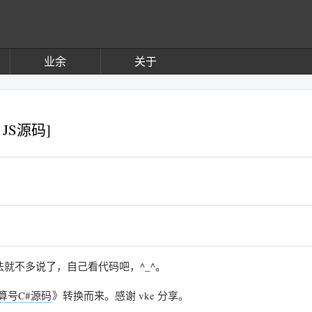
业余
关于
JS源码]
就不多说了，自己看代码吧，^_^。
算号C#源码
》转换而来。感谢 vke 分享。