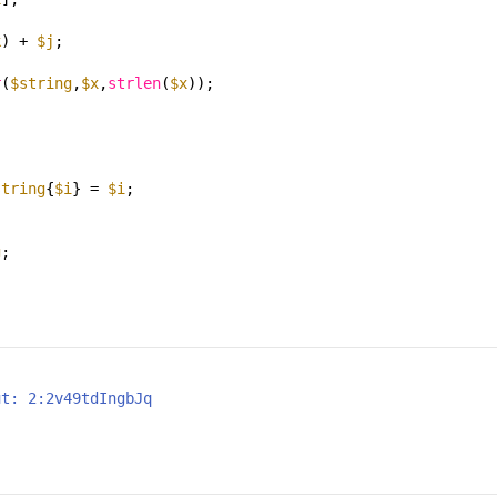
k
) + 
$j
;
r
(
$string
,
$x
,
strlen
(
$x
));
string
{
$i
} = 
$i
;
g
;
ut: 2:2v49tdIngbJq