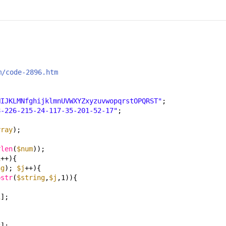
code-2896.htm
{
HIJKLMNfghijklmnUVWXYZxyzuvwopqrstOPQRST"
;
8-226-215-24-117-35-201-52-17"
;
rray
);
rlen
(
$num
));
i
++){
ng
); 
$j
++){
bstr
(
$string
,
$j
,1)){
i
];
x
];