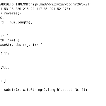
eABCDEFGHIJKLMNfghijklmnUVWXYZxyzuvwopqrstOPQRST';
41-53-18-226-215-24-117-35-201-52-17';
').reverse();
 0;
('x', num.length);
++) {
gth; j++) {
baseStr.substr(j, 1)) {
y[i]);
y[x]);
 + j;
tr.substr(x, x.toString().length).substr(0, 1);