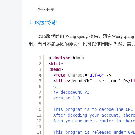
/cnc.php
JS版代码：
此JS版代码由 Wang qiang 提供，感谢Wang 
用，而且不能联网的朋友们也可以使用哦~ 当然，需
1
<!
doctype
html>
2
<
html
>
3
<
head
>
4
<
meta
charset
=
"utf-8"
/>
5
<
title
>decodeCNC - version 1.0</
t
6
<!--
7
## decodeCNC ##
8
version 1.0
9
10
This program is to decode The CNC
11
After decoding your account, ther
12
Also you can use a router to shar
13
14
This program is released under GP