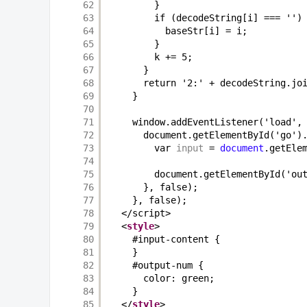
62
}
63
if (decodeString[i] === '')
64
baseStr[i] = i;
65
}
66
k += 5;
67
}
68
return '2:' + decodeString.jo
69
}
70
71
window.addEventListener('load',
72
document.getElementById('go')
73
var 
input
= 
document
.getEle
74
75
document.getElementById('ou
76
}, false);
77
}, false);
78
</script>
79
<
style
>
80
#input-content {
81
}
82
#output-num {
83
color: green;
84
}
85
</
style
>