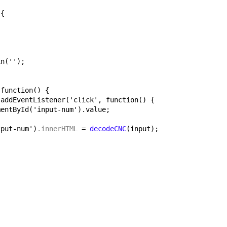
 {
in('');
 function() {
.addEventListener('click', function() {
mentById('input-num').value;
tput-num')
.innerHTML
= 
decodeCNC
(input);