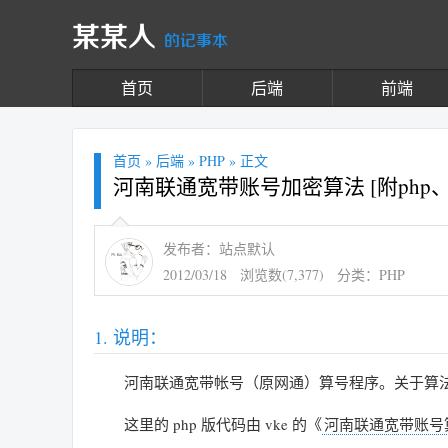
某某人
的记事本
首页
后端
前端
首页
»
后端
»
PHP
» 正文
河南联通宽带账号加密算法 [附php、
发布者：站点默认
2012/03/18
浏览数(7,377)
分类：
PHP
说明：
河南联通宽带帐号（原网通）算号程序。关于算法
这里的 php 版代码由 vke 的《
河南联通宽带账号