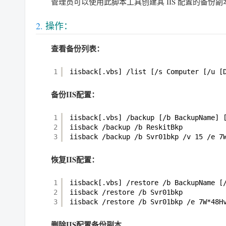
管理员可以使用此脚本工具创建其 IIS 配置的备份副
操作：
查看备份列表：
1
iisback[.vbs] 
/list
[
/s
Computer [
/u
[
备份IIS配置：
1
iisback[.vbs] 
/backup
[
/b
BackupName] 
2
iisback 
/backup
/b
ReskitBkp
3
iisback 
/backup
/b
Svr01bkp 
/v
15 
/e
7
恢复IIS配置：
1
iisback[.vbs] 
/restore
/b
BackupName [
2
iisback 
/restore
/b
Svr01bkp
3
iisback 
/restore
/b
Svr01bkp 
/e
7W*48H
删除IIS配置备份副本