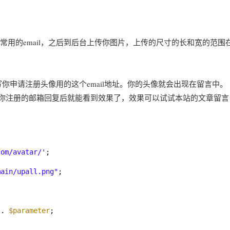
最常用的email，之后到后台上传你图片，上传的尺寸的长和宽的范围在8
时，填写你申请注册头像用的这个email地址。你的头像就会出现在留言中。
，留言时填写你注册的邮箱回复后就能看到效果了，效果可以试试本站的文章留言
com/avatar/'
;
main/upall.png"
;
. 
$parameter
;