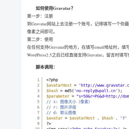
如何使用Gravatar？
第一步：注册
到Gravatar网站上去注册一个账号，记得填写一个你
像素之间即可。
第二步：使用
在任何支持Gravatar的地方，在填写email地址
WordPress2.5之后已经直接支持Gravatar
脚本调用：
1
<?php
2
$avatarHost
= 
'http://www.gravatar.
3
$hash
= md5(
'no-reply@upall.cn'
);
4
$parameter
= 
"s=50&r=PG&d=http://do
5
// s: 图像大小（像素）
6
// r: 图片评级
7
// d: 默认图像
8
$avatar
= 
$avatarHost
. 
$hash
. 
'?'
9
?>