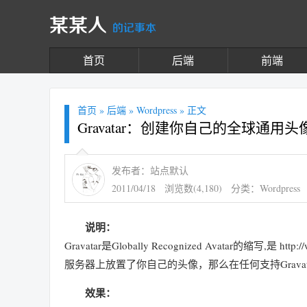
某某人
的记事本
首页
后端
前端
首页
»
后端
»
Wordpress
» 正文
Gravatar：创建你自己的全球通用头
发布者：站点默认
2011/04/18
浏览数(4,180)
分类：
Wordpress
说明：
Gravatar是Globally Recognized Avatar的缩写,
服务器上放置了你自己的头像，那么在任何支持Gravata
效果：