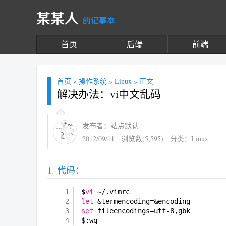
某某人
的记事本
首页
后端
前端
首页
»
操作系统
»
Linux
» 正文
解决办法：vi中文乱码
发布者：站点默认
2012/09/11
浏览数(5,595)
分类：
Linux
代码：
1
$
vi
~/.vimrc
2
let
&termencoding=&encoding
3
set
fileencodings=utf-8,gbk
4
$:wq