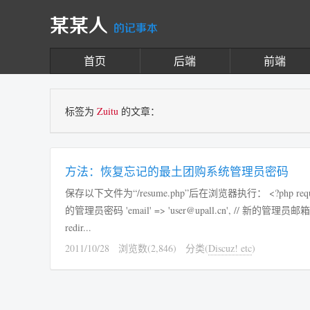
某某人
的记事本
首页
后端
前端
标签为
Zuitu
的文章：
方法：恢复忘记的最土团购系统管理员密码
保存以下文件为“/resume.php”后在浏览器执行： <?php require_once(dirname(__FILE__) . '/app.php'); $data = array( 'password' => 'upall.cn', // 新
的管理员密码 'email' => 'user@upall.cn', // 新的管理员邮箱地址 ); if ( ZUser::Modify('1', $data) ) { Session::Set('notice', '管理员密码修改成功');
redir...
2011/10/28
浏览数(2,846)
分类(
Discuz! etc
)