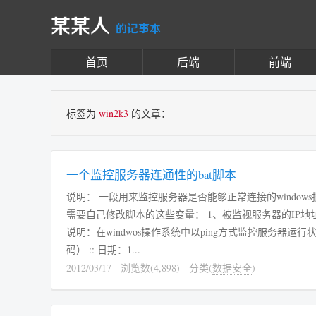
某某人
的记事本
首页
后端
前端
标签为
win2k3
的文章：
一个监控服务器连通性的bat脚本
说明： 一段用来监控服务器是否能够正常连接的windo
需要自己修改脚本的这些变量： 1、被监视服务器的IP地址； 2
说明：在windwos操作系统中以ping方式监控服务
码） :: 日期：1...
2012/03/17
浏览数(4,898)
分类(
数据安全
)