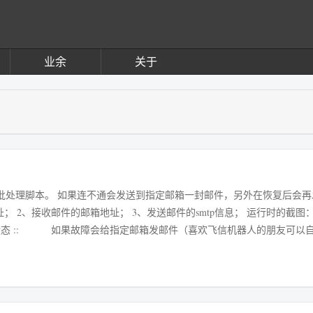
业余
关于
ws批处理脚本。 如果连不通会发送到指定邮箱一封邮件，另外在恢复后会
、接收邮件的邮箱地址； 3、发送邮件的smtp信息； 运行时的截图： 代码： :
器运行状态 :: 如果故障会给指定邮箱发邮件（喜欢飞信机器人的朋友可以