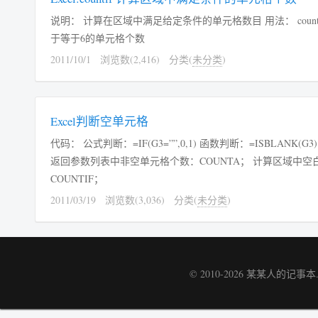
说明： 计算在区域中满足给定条件的单元格数目 用法： countif(区域,条
于等于6的单元格个数
2011/10/1
浏览数(2,416)
分类(
未分类
)
Excel判断空单元格
代码： 公式判断：=IF(G3=””,0,1) 函数判断：=ISBLANK(G3) 示例：
返回参数列表中非空单元格个数：COUNTA； 计算区域中空
COUNTIF；
2011/03/19
浏览数(3,036)
分类(
未分类
)
© 2010-2026
某某人的记事本