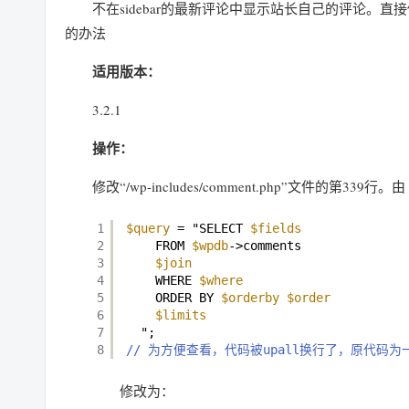
不在sidebar的最新评论中显示站长自己的评论。直
的办法
适用版本：
3.2.1
操作：
修改“/wp-includes/comment.php”文件的第339行。由
1
$query
= "SELECT 
$fields
2
FROM 
$wpdb
->comments
3
$join
4
WHERE 
$where
5
ORDER BY 
$orderby
$order
6
$limits
7
";
8
// 为方便查看，代码被upall换行了，原代码为
修改为：