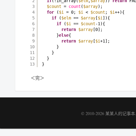
2
if
(!in_array(
$elm
,
$array
)) 
return
FA
3
$count
= 
count
(
$array
);
4
for
(
$i
= 0; 
$i
< 
$count
; 
$i
++){
5
if
(
$elm
== 
$array
[
$i
]){
6
if
(
$i
== 
$count
-1){
7
return
$array
[0];
8
}
else
{
9
return
$array
[
$i
+1];
10
}
11
}
12
}
13
}
＜完＞
© 2010-2026
某某人的记事本