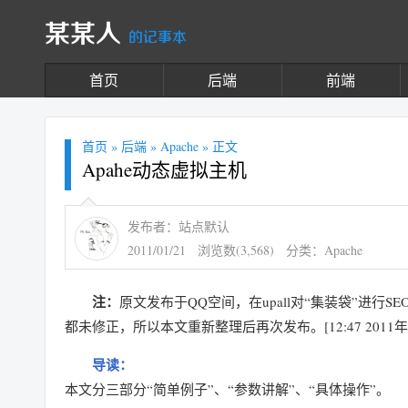
某某人
的记事本
首页
后端
前端
首页
»
后端
»
Apache
» 正文
Apahe动态虚拟主机
发布者：站点默认
2011/01/21
浏览数(3,568)
分类：
Apache
注：
原文发布于QQ空间，在upall对“集装袋”进
都未修正，所以本文重新整理后再次发布。[12:47 2011年
导读：
本文分三部分“简单例子”、“参数讲解”、“具体操作”。