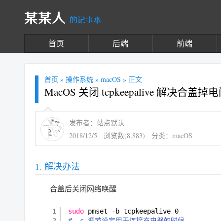
某某人
的记事本
首页
后端
前端
首页
»
操作系统
»
macOS
» 正文
MacOS 关闭 tcpkeepalive 解决合盖掉
发布者：站点默认
2018/12/5
浏览数(8,883)
分类：
macOS
解决办法
合盖后关闭网络唤醒
1
sudo
pmset -b tcpkeepalive 0
2
# -c 调节设定用于连接充电器的时候