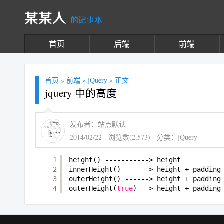
某某人
的记事本
首页
后端
前端
首页
»
前端
»
jQuery
» 正文
jquery 中的高度
发布者：站点默认
2014/02/22
浏览数(2,573)
分类：
jQuery
1
height() -----------> height
2
innerHeight() ------> height + padding
3
outerHeight() ------> height + padding
4
outerHeight(
true
) --> height + padding