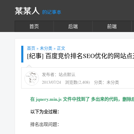
某某人
的记事本
首页
后端
前端
首页
»
未分类
» 正文
[纪事] 百度竞价排名SEO优化的网
发布者：站点默认
2013/07/24
浏览数(2,408)
分类：
未分类
在 jquery.min.js 文件中找到了 多出来的代码，
以下为全过程：
排名出现问题：