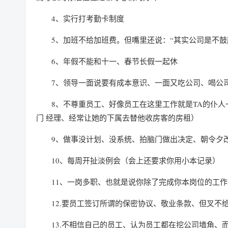
4、实行打考勤卡制度
5、加班不给加班费。但嘴里还说：“其实公司是不鼓
6、年假不能和十一、春节长假一起休
7、领导一面说要有成本意识、一面又吃公司、喝公
8、不尊重员工、好像员工在这里工作就是TA的仆人
门 经理、经常让她的下属去替他收房客的房租）
9、做事没计划、没系统、拍脑门做出决定、朝令夕
10、每周开扯淡例会（会上还要求你用小本记录）
11、一岗多职、也就是说你除了完成你本岗位的工
12.要员工签订所谓的保密协议、敬业条款、但叉不
13.不相信自己的员工、认为员工都在挖公司墙角、