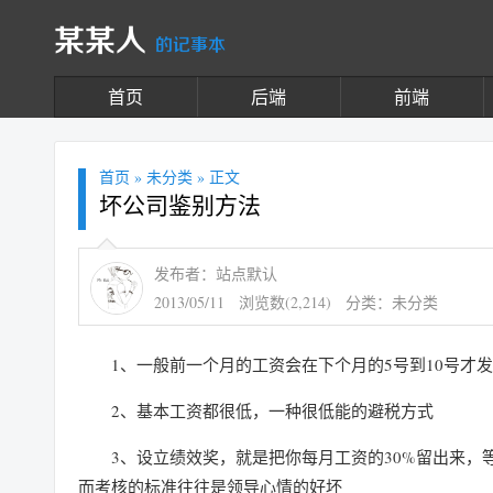
某某人
的记事本
首页
后端
前端
首页
»
未分类
» 正文
坏公司鉴别方法
发布者：站点默认
2013/05/11
浏览数(2,214)
分类：
未分类
1、一般前一个月的工资会在下个月的5号到10号才
2、基本工资都很低，一种很低能的避税方式
3、设立绩效奖，就是把你每月工资的30%留出来，
而考核的标准往往是领导心情的好坏