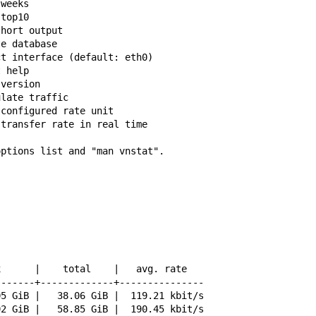
 weeks
 top10
short output
te database
ct interface (default: eth0)
t help
 version
ulate traffic
 configured rate unit
 transfer rate in real time
options list and "man vnstat".
x      |    total    |   avg. rate
-------+-------------+---------------
05 GiB |   38.06 GiB |  119.21 kbit/s
92 GiB |   58.85 GiB |  190.45 kbit/s