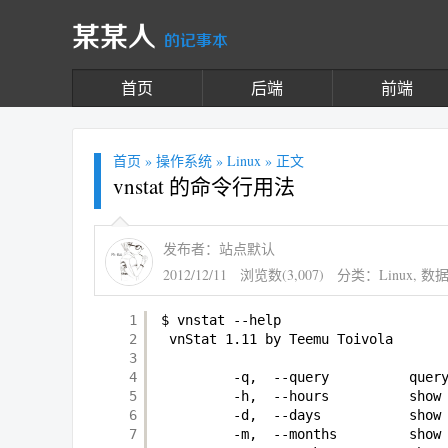
某某人
的记事本
首页
后端
前端
首页
»
操作系统
»
Linux
» 正文
vnstat 的命令行用法
发布者：站点默认
2012/12/11
浏览数(3,007)
分类：
Linux
,
数
1
$ vnstat --help
2
vnStat 1.11 by Teemu Toivola 
3
4
-q,  --query          quer
5
-h,  --hours          show
6
-d,  --days           show
7
-m,  --months         show