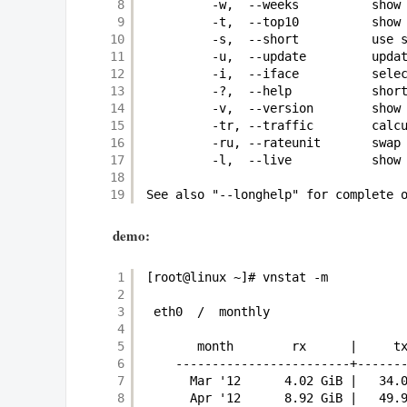
8
-w,  --weeks          show
9
-t,  --top10          show
10
-s,  --short          use 
11
-u,  --update         upda
12
-i,  --iface          sele
13
-?,  --help           shor
14
-v,  --version        show
15
-tr, --traffic        calc
16
-ru, --rateunit       swap
17
-l,  --live           show
18
19
See also "--longhelp" for complete 
demo:
1
[root@linux ~]# vnstat -m
2
3
eth0  /  monthly
4
5
month        rx      |     t
6
------------------------+------
7
Mar '12      4.02 GiB |   34.
8
Apr '12      8.92 GiB |   49.